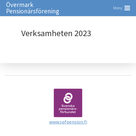
Övermark
Meny
Pensionärsförening
Verksamheten 2023
www.spfpension.fi